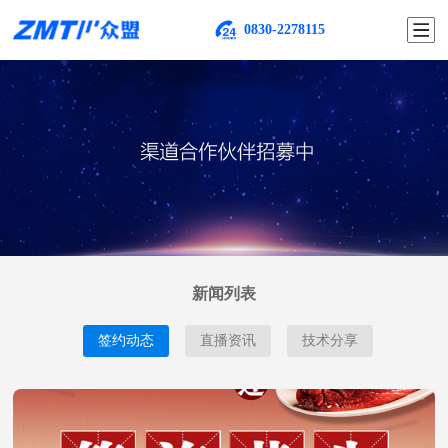
0830-2278115
新闻列表
签约动态
直播资讯
技术分享